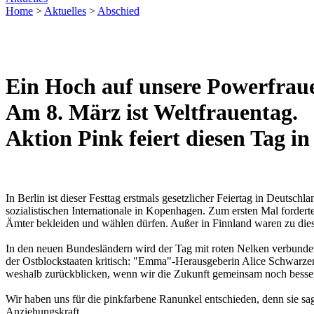
Home
>
Aktuelles
>
Abschied
Ein Hoch auf unsere Powerfrau
Am 8. März ist Weltfrauentag.
Aktion Pink feiert diesen Tag i
In Berlin ist dieser Festtag erstmals gesetzlicher Feiertag in Deutsc
sozialistischen Internationale in Kopenhagen. Zum ersten Mal forde
Ämter bekleiden und wählen dürfen. Außer in Finnland waren zu dies
In den neuen Bundesländern wird der Tag mit roten Nelken verbunden
der Ostblockstaaten kritisch: "Emma"-Herausgeberin Alice Schwarzer
weshalb zurückblicken, wenn wir die Zukunft gemeinsam noch besser g
Wir haben uns für die pinkfarbene Ranunkel entschieden, denn sie sagt 
Anziehungskraft.