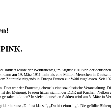
en!
n PINK.
hland. Initiiert wurde der Weltfrauentag im August 1910 von der deutsch
rten dann am 19. März 1911 mehr als eine Million Menschen in Deutsc
em Zeitpunkt nirgends in Europa Frauen zur Wahl zugelassen. Seit 19
. Dort war der Frauentag ehemals eine sozialistische Veranstaltung. 
 ist der Meinung, Frauen hätten sich in der DDR mit Kuchen, Nelken u
estalten können? In vielen deutschen Städten wird am 8. März in Veran
klar heraus: „Du bist klasse“, „Du bist einmalig“. Die gefüllte Blütenp